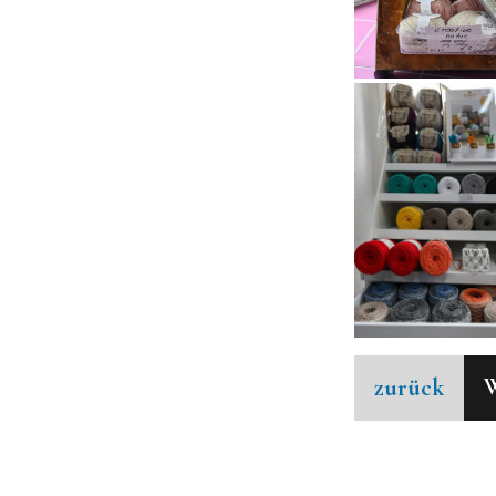
zurück
W