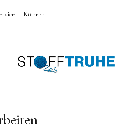
ervice
Kurse
 Inh. Simone Engelsberger
beiten