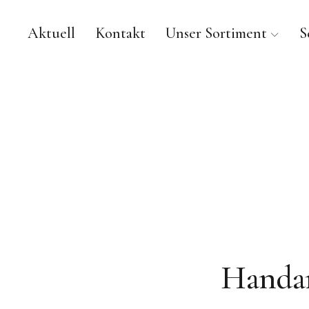
Aktuell
Kontakt
Unser Sortiment
S
Stofftruhe – Schopfheim,
STOFF- UND WOLLGESCHÄFT.
Handar