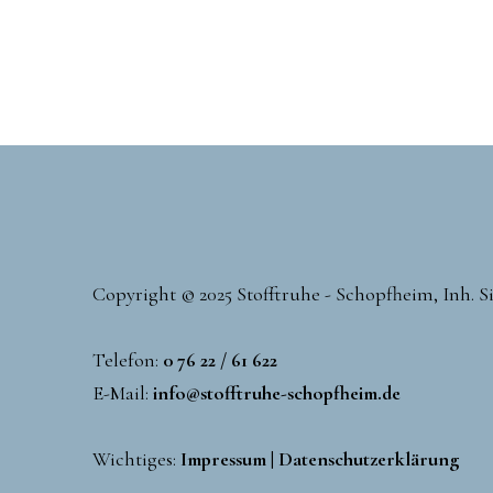
Copyright © 2025 Stofftruhe - Schopfheim, Inh. 
Telefon:
0 76 22 / 61 622
E-Mail:
info@stofftruhe-schopfheim.de
Wichtiges:
Impressum
|
Datenschutzerklärung